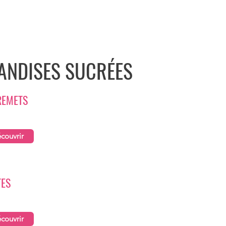
NDISES SUCRÉES
REMETS
couvrir
TES
couvrir