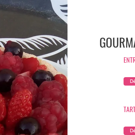
GOURMA
ENT
Dé
TAR
Dé