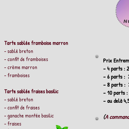
N
Tarte sablée framboise marron
- sablé breton
- confit de framboises
Prix Entrem
- crème marron
- 4 parts : 
- framboises
- 6 parts :
- 8 parts :
Tarte sablée fraises basilic
- 10 parts :
- sablé breton
- au delà 4,
- confit de fraises
- ganache montée basilic
(
A commande
- fraises