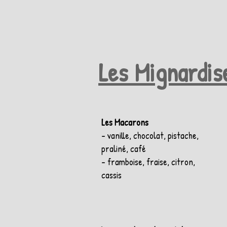
Les Mignardise
Les Macarons
- vanille, chocolat, pistache,
praliné, café
- framboise, fraise, citron,
cassis