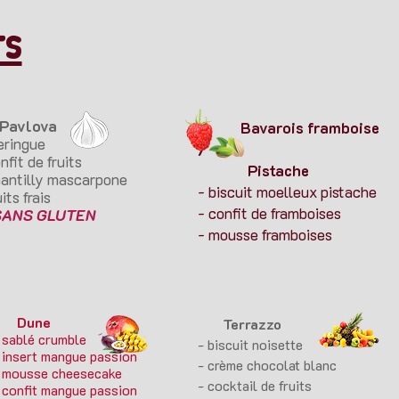
ts
vlova
Bavarois framboise
eringue
/
nfit de fruits
Pistache
hantilly mascarpone
- biscuit moelleux pistache
uits frais
- confit de framboises
NS GLUTEN
- mousse framboises
Dune
Terrazzo
 sablé crumble
- biscuit noisette
 insert mangue passion
- crème chocolat blanc
 mousse cheesecake
- cocktail de fruits
 confit mangue passion