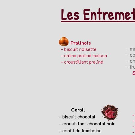
Les Entreme
Pa
Pralinois
- m
- biscuit noisette
- co
- crème praliné maison
- c
- croustillant praliné
- fr
SA
Corail
-
- biscuit chocolat
-
- croustillant chocolat noir
-
- confit de framboise
-