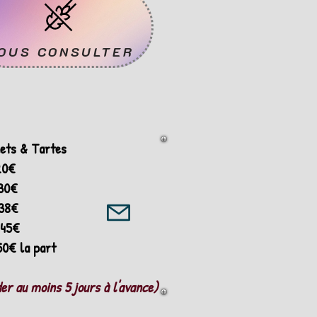
OUS CONSULTER
ets & Tartes
20€
 30€
 38€
 45€
50€ la part
r au moins 5 jours à l'avance)